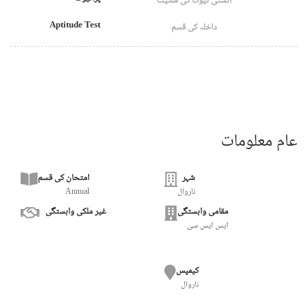
انسٹی ٹیوٹ کی ملکیت
Aptitude Test
داخلہ کی قسم
عام معلومات
شہر
امتحان کی قسم
ناروال
Annual
مقامی وابستگی
غیر ملکی وابستگی
ایس ایس سی
کیمپس
ناروال