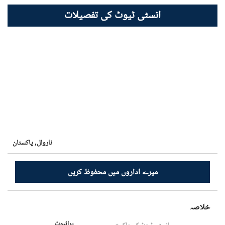
انسٹی ٹیوٹ کی تفصیلات
ناروال,
پاکستان
میرے اداروں میں محفوظ کریں
خلاصہ
پرائیوٹ