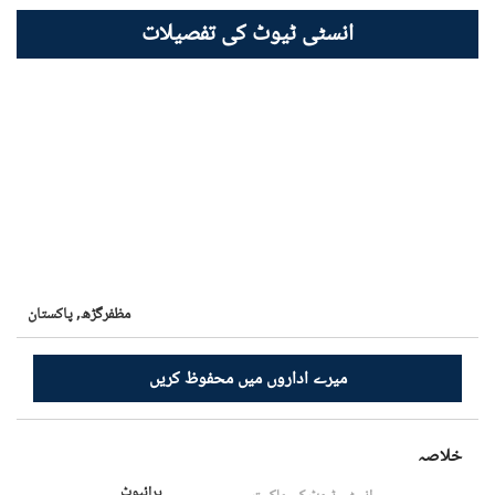
انسٹی ٹیوٹ کی تفصیلات
مظفرگڑھ,
پاکستان
میرے اداروں میں محفوظ کریں
خلاصہ
پرائیوٹ