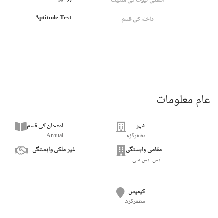
انسٹی ٹیوٹ کی ملکیت
Aptitude Test
داخلہ کی قسم
عام معلومات
شہر
امتحان کی قسم
مظفرگڑھ
Annual
مقامی وابستگی
غیر ملکی وابستگی
ایس ایس سی
کیمپس
مظفرگڑھ