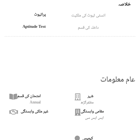
خلاصہ
پرائیوٹ
انسٹی ٹیوٹ کی ملکیت
Aptitude Test
داخلہ کی قسم
عام معلومات
شہر
امتحان کی قسم
مظفرگڑھ
Annual
مقامی وابستگی
غیر ملکی وابستگی
ایس ایس سی
کیمپس