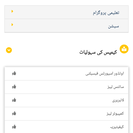
تعلیمی پروگرام
سیشن
کیمپس کی سہولیات
اوٹڈور اسپورٹس فیسیلٹی
سائنس لیبز
لائبریری
کمپیوٹر لیبز
کیفیٹیریہ