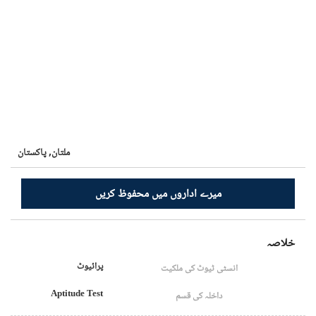
ملتان,
پاکستان
میرے اداروں میں محفوظ کریں
خلاصہ
پرائیوٹ
انسٹی ٹیوٹ کی ملکیت
Aptitude Test
داخلہ کی قسم