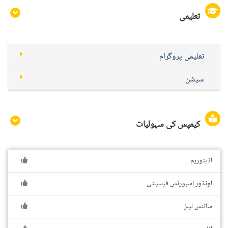
تعلیمی
تعلیمی پروگرام
سیشن
کیمپس کی سہولیات
آڈیٹوریم
اوٹڈور اسپورٹس فیسیلٹی
سائنس لیبز