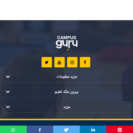
مزید معلومات
بیرون ملک تعلیم
مزید
تمام مواد کے جملہ حقوق محفوظ ہیں ©️ 2021 کیمپس گرو