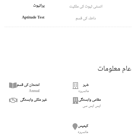
پرائیوٹ
انسٹی ٹیوٹ کی ملکیت
Aptitude Test
داخلہ کی قسم
عام معلومات
شہر
امتحان کی قسم
مانسہرہ
Annual
مقامی وابستگی
غیر ملکی وابستگی
ایس ایس سی
کیمپس
مانسہرہ