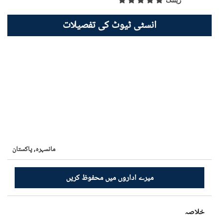
ریٹنگ
انسٹی ٹیوٹ کی تفصیلات
مانسہرہ,
پاکستان
میرے اداروں میں محفوظ کریں
خلاصہ