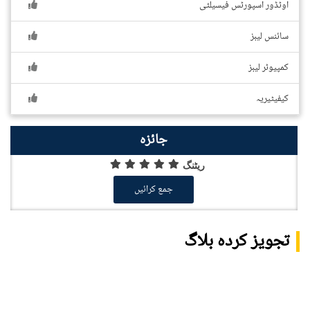
اوٹڈور اسپورٹس فیسیلٹی
سائنس لیبز
کمپیوٹر لیبز
کیفیٹیریہ
جائزہ
ریٹنگ
جمع کرائیں
تجویز کردہ بلاگ