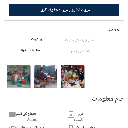
میرے اداروں میں محفوظ کریں
خلاصہ
پرائیوٹ
انسٹی ٹیوٹ کی ملکیت
Aptitude Test
داخلہ کی قسم
عام معلومات
شہر
امتحان کی قسم
مانسہرہ
Annual