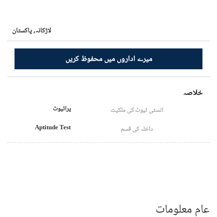
لاڑکانہ,
پاکستان
میرے اداروں میں محفوظ کریں
خلاصہ
پرائیوٹ
انسٹی ٹیوٹ کی ملکیت
Aptitude Test
داخلہ کی قسم
عام معلومات