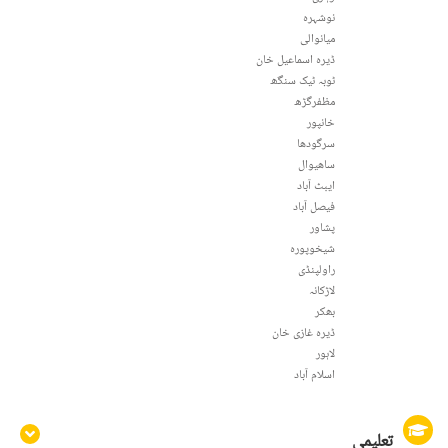
نوشہرہ
میانوالی
ڈیرہ اسماعیل خان
ٹوبہ ٹیک سنگھ
مظفرگڑھ
خانپور
سرگودھا
ساھیوال
ایبٹ آباد
فيصل آباد
پشاور
شیخوپورہ
راولپنڈی
لاڑکانہ
بھکر
ڈیرہ غازی خان
لاہور
اسلام آباد
تعلیمی