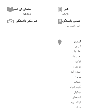
شہر
امتحان کی قسم
لاڑکانہ
Annual
مقامی وابستگی
غیر ملکی وابستگی
ایس ایس سی
کیمپس
کراچی
خانیوال
حیدرآباد
اوکاڑہ
نوابشاہ
صادق آباد
مردان
خشاب
گوجرانوالہ
چکوال
لودھراں
لیاقت پور
وہاڑی