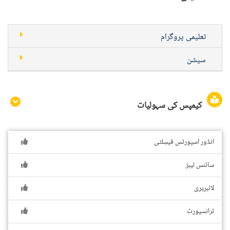
تعلیمی پروگرام
سیشن
کیمپس کی سہولیات
انڈور اسپورٹس فیسِلٹی
سائنس لیبز
لائبریری
ٹرانسپورٹ