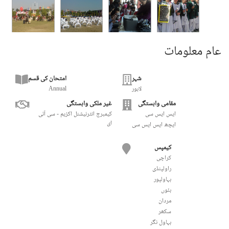
عام معلومات
شہر
امتحان کی قسم
لاہور
Annual
مقامی وابستگی
غیر ملکی وابستگی
ایس ایس سی
کیمبرج انٹرنیشنل اکزیم - سی آئی
ای
ایچھ ایس ایس سی
کیمپس
کراچی
راولپنڈی
بہاولپور
بنّوں
مردان
سکھر
بہاول نگر