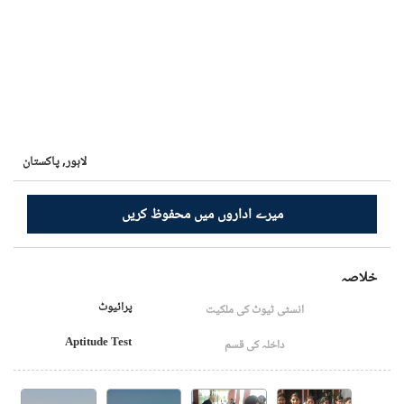
لاہور,
پاکستان
میرے اداروں میں محفوظ کریں
خلاصہ
پرائیوٹ
انسٹی ٹیوٹ کی ملکیت
Aptitude Test
داخلہ کی قسم