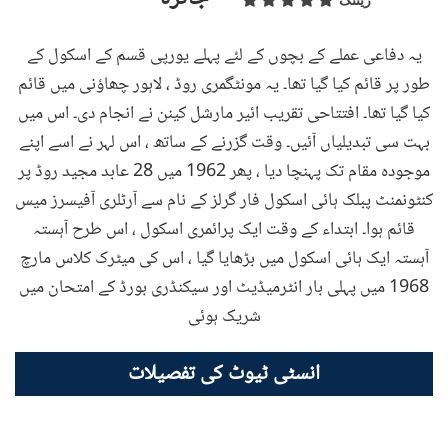
ریٹنگ
یہ دفاعی عملے کے بچوں کے لئے پہلے یورپی قسم کے اسکول کے
طور پر قائم کیا گیا تھا۔ یہ مونٹگمری روڈ ، لاہور چھاؤنی میں قائم
کیا گیا تھا۔ افتتاحی تقریب ائیر مارشل کینن نے انجام دی۔ اس میں
بہت سی تبدیلیاں آئیں۔ وقت گزرنے کے ساتھ ، اس لہر نے اسے اپنے
موجودہ مقام تک پہنچا دیا ، پھر 1962 میں 28 عابد مجید روڈ پر
کنٹونمنٹ پبلک ہائی اسکول فار گرلز کے نام سے آرٹلری آفیسرز میس
قائم ہوا۔ ابتداء کے وقت ایک پرائمری اسکول ، اس طرح آہستہ
آہستہ ایک ہائی اسکول میں بڑھایا گیا ، اس کی میٹرک کلاس مارچ
1968 میں پہلی بار انٹرمیڈیٹ اور سیکنڈری بورڈ کے امتحان میں
شریک ہوئی
انسٹی ٹیوٹ کی تفصیلات