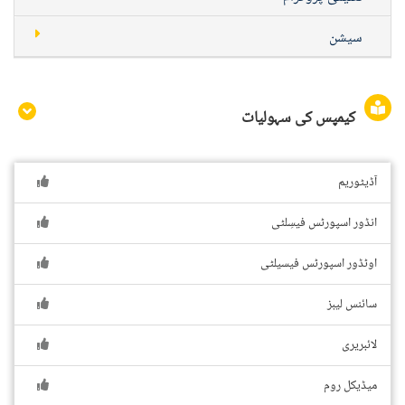
سیشن
کیمپس کی سہولیات
آڈیٹوریم
انڈور اسپورٹس فیسِلٹی
اوٹڈور اسپورٹس فیسیلٹی
سائنس لیبز
لائبریری
میڈیکل روم