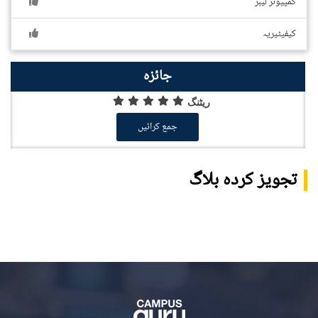
کمپیوٹر لیبز
کیفیٹیریہ
جائزہ
ریٹنگ
جمع کرائیں
تجویز کردہ بلاگ