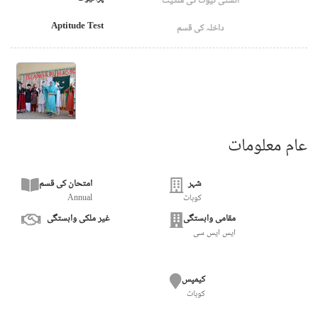
انسٹی ٹیوٹ کی ملکیت
Aptitude Test
داخلہ کی قسم
عام معلومات
شہر
امتحان کی قسم
کوہاٹ
Annual
مقامی وابستگی
غیر ملکی وابستگی
ایس ایس سی
کیمپس
کوہاٹ