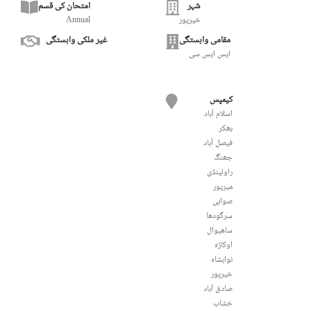
شہر
امتحان کی قسم
خیرپور
Annual
مقامی وابستگی
غیر ملکی وابستگی
ایس ایس سی
کیمپس
اسلام آباد
بھکر
فيصل آباد
جھنگ
راولپنڈی
میرپور
صوابی
سرگودھا
ساھیوال
اوکاڑہ
نوابشاہ
خیرپور
صادق آباد
خشاب