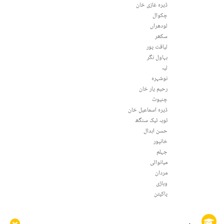
ڈیرہ غازی خان
چکوال
لودھراں
سکھر
لیاقت پور
بہاول نگر
لیہ
نوشہرہ
رحیم یار خان
چنیوٹ
ڈیرہ اسماعیل خان
ٹوبہ ٹیک سنگھ
حسن ابدال
خانپور
جہلم
میانوالی
مردان
وہاڑی
پاکپتن