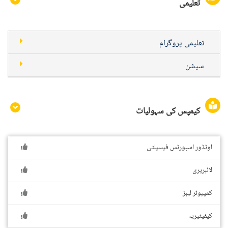
تعلیمی
تعلیمی پروگرام
سیشن
کیمپس کی سہولیات
اوٹڈور اسپورٹس فیسیلٹی
لائبریری
کمپیوٹر لیبز
کیفیٹیریہ