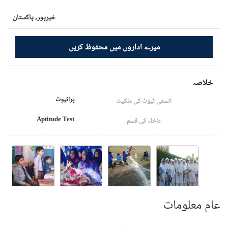
خیرپور,
پاکستان
میرے اداروں میں محفوظ کریں
خلاصہ
پرائیوٹ
انسٹی ٹیوٹ کی ملکیت
Aptitude Test
داخلہ کی قسم
عام معلومات