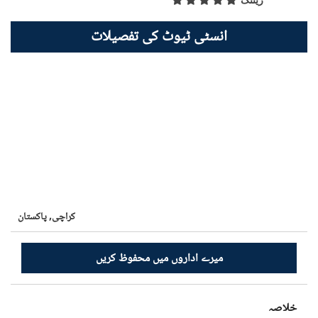
ریٹنگ
انسٹی ٹیوٹ کی تفصیلات
کراچی,
پاکستان
میرے اداروں میں محفوظ کریں
خلاصہ