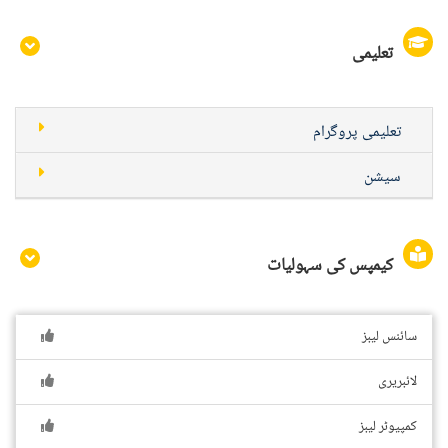
تعلیمی
تعلیمی پروگرام
سیشن
کیمپس کی سہولیات
سائنس لیبز
لائبریری
کمپیوٹر لیبز