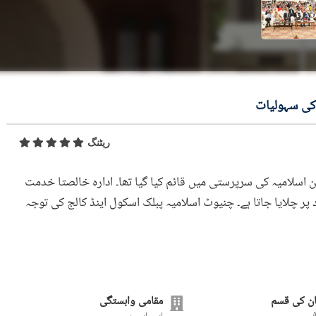
ی سہولیات
ریٹنگ
ول 1986 میں چنیوٹ انجمن اسلامیہ کی سرپرستی میں قائم کیا گیا تھا۔ ادارہ خالصتا خدمت
اد پر چلایا جاتا ہے۔ چنیوٹ اسلامیہ پبلک اسکول اینڈ کالج کی توجہ
ن کی قسم
مقامی وابستگی