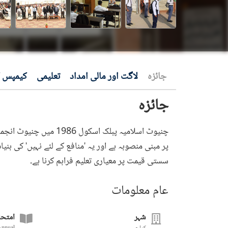
جائزہ
لاگت اور مالی امداد
تعلیمی
کیمپس ک
جائزہ
چنیوٹ اسلامیہ پبلک اسک
پر مبنی منصوبہ ہے اور یہ 'منافع کے لئے نہیں' کی بنی
سستی قیمت پر معیاری تعلیم فراہم کرنا ہے۔
عام معلومات
شہر
امتحا