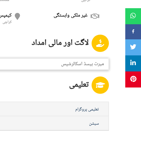
کراچی
Annual
غیر ملکی وابستگی
کیمپس
کراچی
لاگت اور مالی امداد
میرٹ بیسڈ اسکالرشپس
تعلیمی
تعلیمی پروگرام
سیشن