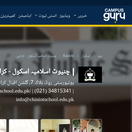
خبریں
ویڈیوز
انسٹی ٹیوٹ
ایڈمیشن
کمپیئریزن
ہوم
اسکول
Karachi
چنیوٹ اسلامیہ اسکول - کراچی
چنیوٹ اسلامیہ اسکول - کر
یونیورسٹی روڈ، بلاک 7، گلشنِ اقبال کراچی
otschool.edu.pk/
| (021) 34815341
|
info@chiniotschool.edu.pk