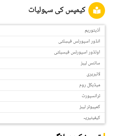
کیمپس کی سہولیات
آڈیٹوریم
انڈور اسپورٹس فیسِلٹی
اوٹڈور اسپورٹس فیسیلٹی
سائنس لیبز
لائبریری
میڈیکل روم
ٹرانسپورٹ
کمپیوٹر لیبز
کیفیٹیریہ