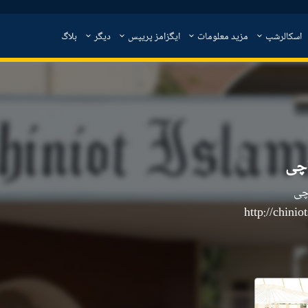
اسکالرشپ
مزید معلومات
ایگزامز پریپس
دیگر
بلاگ
اچی
http://chini