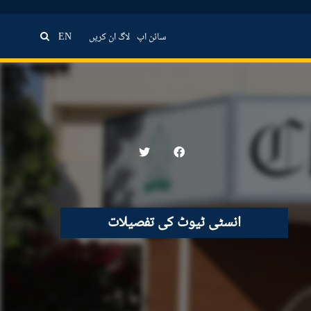
سائن اپ
لاگ ان کریں
EN
انسٹی ٹیوٹ کی تفصیلات