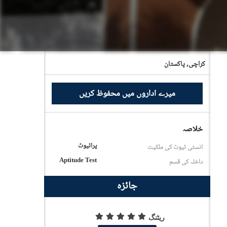
کراچی,
پاکستان
میرے اداروں میں محفوظ کریں
خلاصہ
پرائیوٹ
انسٹی ٹیوٹ کی ملکیت
Aptitude Test
داخلہ کی قسم
جائزہ
ریٹنگ