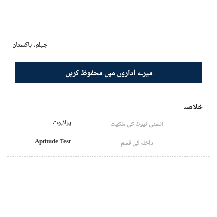
جہلم,
پاکستان
میرے اداروں میں محفوظ کریں
خلاصہ
پرائیوٹ
انسٹی ٹیوٹ کی ملکیت
Aptitude Test
داخلہ کی قسم