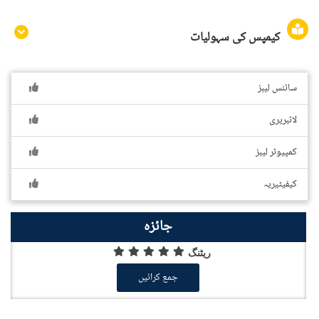
کیمپس کی سہولیات
سائنس لیبز
لائبریری
کمپیوٹر لیبز
کیفیٹیریہ
جائزہ
ریٹنگ
جمع کرائیں