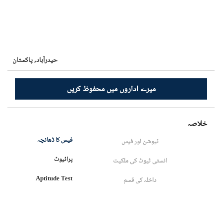
حیدرآباد,
پاکستان
میرے اداروں میں محفوظ کریں
خلاصہ
فیس کا ڈھانچہ
ٹیوشن اور فیس
پرائیوٹ
انسٹی ٹیوٹ کی ملکیت
Aptitude Test
داخلہ کی قسم