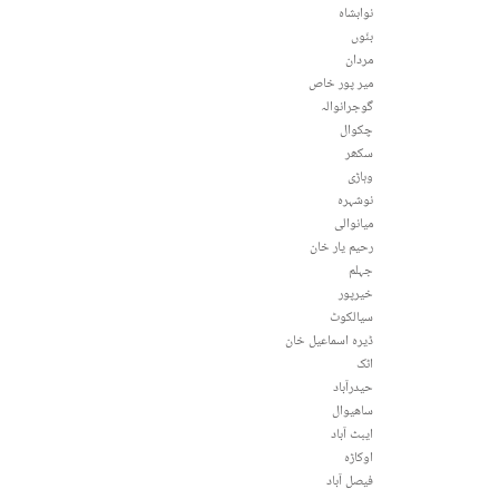
نوابشاہ
بنّوں
مردان
میر پور خاص
گوجرانوالہ
چکوال
سکھر
وہاڑی
نوشہرہ
میانوالی
رحیم یار خان
جہلم
خیرپور
سیالکوٹ
ڈیرہ اسماعیل خان
اٹک
حیدرآباد
ساھیوال
ایبٹ آباد
اوکاڑہ
فيصل آباد