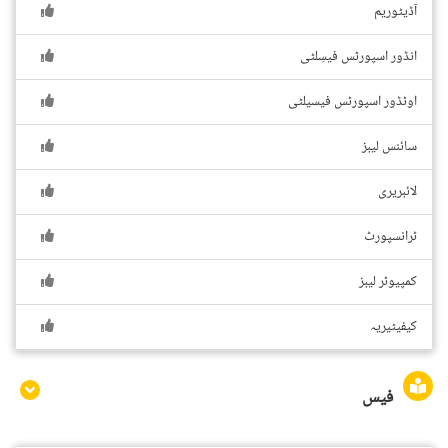
آڈیٹوریم
انڈور اسپورٹس فیسِلٹی
اوٹڈور اسپورٹس فیسیلٹی
سائنس لیبز
لائبریری
ٹرانسپورٹ
کمپیوٹر لیبز
کیفیٹیریہ
فیس