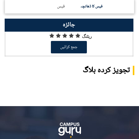
فیس
فیس کا ڈھانچہ
جائزہ
ریٹنگ
جمع کرائیں
تجویز کردہ بلاگ