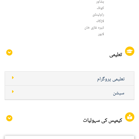
پشاور
کوۃٹہ
راولپنڈی
لاڑکانہ
ڈیرہ غازی خان
لاہور
تعلیمی
تعلیمی پروگرام
سیشن
کیمپس کی سہولیات