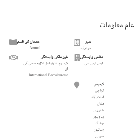
عام معلومات
شہر
امتحان کی قسم
حیدرآباد
Annual
مقامی وابستگی
غیر ملکی وابستگی
ایس ایس سی
کیمبرج انٹرنیشنل اکزیم - سی آئی
ای
International Baccalaureate
کیمپس
کراچی
اسلام آباد
ملتان
خانیوال
بہاولپور
جھنگ
رسالپور
صوابی