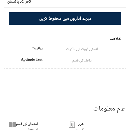
گجرات,
پاکستان
میرے اداروں میں محفوظ کریں
خلاصہ
پرائیوٹ
انسٹی ٹیوٹ کی ملکیت
Aptitude Test
داخلہ کی قسم
عام معلومات
شہر
امتحان کی قسم