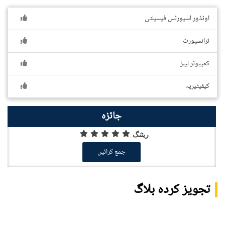
اوٹڈور اسپورٹس فیسیلٹی
ٹرانسپورٹ
کمپیوٹر لیبز
کیفیٹیریہ
جائزہ
ریٹنگ
جمع کرائیں
تجویز کردہ بلاگ