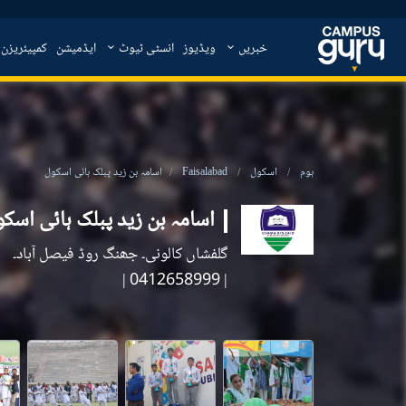
خبریں
ویڈیوز
انسٹی ٹیوٹ
ایڈمیشن
کمپیئریزن
ہوم
اسکول
Faisalabad
اسامہ بن زید پبلک ہائی اسکول
اسامہ بن زید پبلک ہائی اسک
گلفشاں کالونی۔ جھنگ روڈ فیصل آباد۔
|
| 0412658999