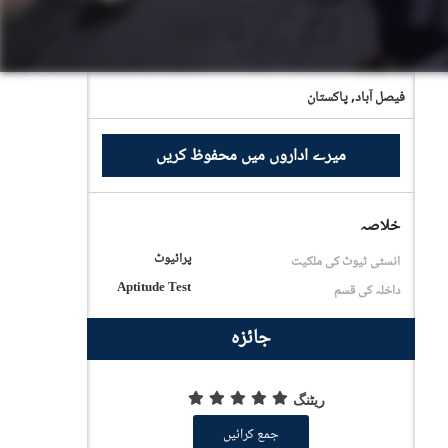
فيصل آباد,
پاکستان
میرے اداروں میں محفوظ کریں
خلاصہ
پرائیوٹ
انسٹی ٹیوٹ کی ملکیت
Aptitude Test
داخلہ کی قسم
جائزہ
ریٹنگ
جمع کرائیں