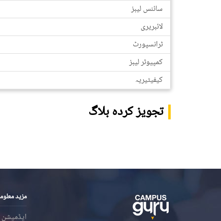
سائنس لیبز
لائبریری
ٹرانسپورٹ
کمپیوٹر لیبز
کیفیٹیریہ
تجویز کردہ بلاگ
مزید معلوم
ایڈمیشن