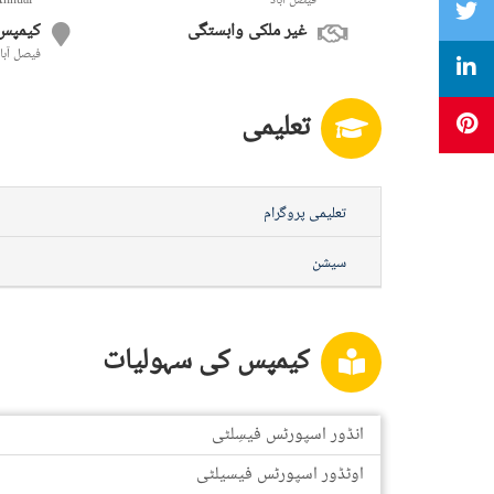
فيصل آباد
Annual
غیر ملکی وابستگی
کیمپس
فيصل آبا
تعلیمی
تعلیمی پروگرام
سیشن
کیمپس کی سہولیات
انڈور اسپورٹس فیسِلٹی
اوٹڈور اسپورٹس فیسیلٹی