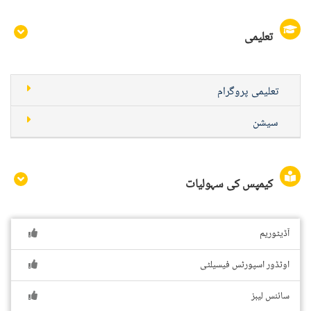
تعلیمی
تعلیمی پروگرام
سیشن
کیمپس کی سہولیات
آڈیٹوریم
اوٹڈور اسپورٹس فیسیلٹی
سائنس لیبز