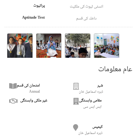
پرائیوٹ
انسٹی ٹیوٹ کی ملکیت
Aptitude Test
داخلہ کی قسم
عام معلومات
شہر
امتحان کی قسم
ڈیرہ اسماعیل خان
Annual
مقامی وابستگی
غیر ملکی وابستگی
ایس ایس سی
کیمپس
ڈیرہ اسماعیل خان