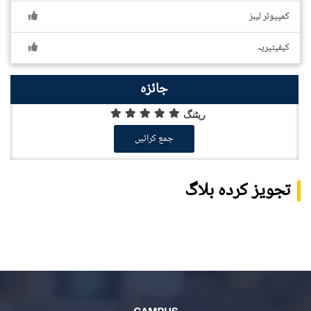
کمپیوٹر لیبز
کیفیٹیریہ
جائزہ
ریٹنگ
جمع کرائیں
تجویز کردہ بلاگ