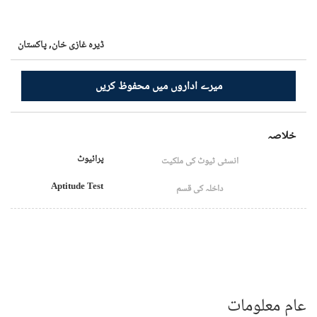
ڈیرہ غازی خان,
پاکستان
میرے اداروں میں محفوظ کریں
خلاصہ
پرائیوٹ
انسٹی ٹیوٹ کی ملکیت
Aptitude Test
داخلہ کی قسم
عام معلومات