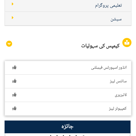
تعلیمی پروگرام
سیشن
کیمپس کی سہولیات
انڈور اسپورٹس فیسِلٹی
سائنس لیبز
لائبریری
کمپیوٹر لیبز
جائزہ