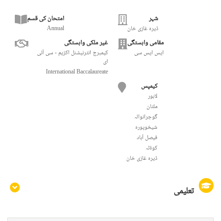
شہر
امتحان کی قسم
ڈیرہ غازی خان
Annual
مقامی وابستگی
غیر ملکی وابستگی
ایس ایس سی
کیمبرج انٹرنیشنل اکزیم - سی آئی
ای
International Baccalaureate
کیمپس
لاہور
ملتان
گوجرانوالہ
شیخوپورہ
فيصل آباد
کوۃٹہ
ڈیرہ غازی خان
تعلیمی