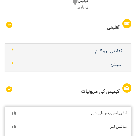
کیمپس
بہاولپور
تعلیمی
تعلیمی پروگرام
سیشن
کیمپس کی سہولیات
انڈور اسپورٹس فیسِلٹی
سائنس لیبز