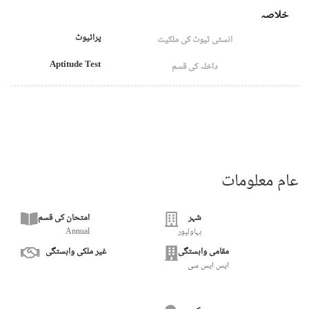
خلاصہ
پرائیوٹ
انسٹی ٹیوٹ کی ملکیت
Aptitude Test
داخلہ کی قسم
عام معلومات
شہر
امتحان کی قسم
بہاولپور
Annual
مقامی وابستگی
غیر ملکی وابستگی
ایس ایس سی