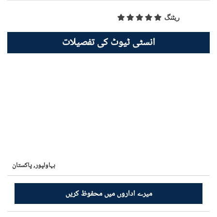
ریٹنگ
انسٹی ٹیوٹ کی تفصیلات
بہاولپور,
پاکستان
میرے اداروں میں محفوظ کریں