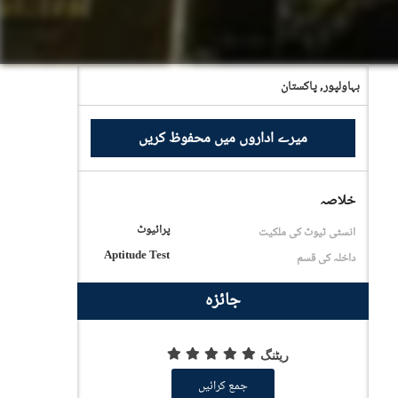
بہاولپور,
پاکستان
میرے اداروں میں محفوظ کریں
خلاصہ
پرائیوٹ
انسٹی ٹیوٹ کی ملکیت
Aptitude Test
داخلہ کی قسم
جائزہ
ریٹنگ
جمع کرائیں