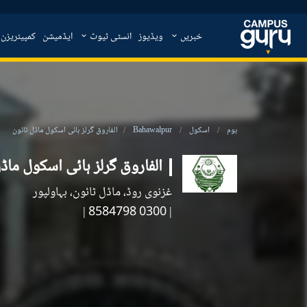
خبریں
ویڈیوز
انسٹی ٹیوٹ
ایڈمیشن
کمپیئریزن
ہوم
اسکول
Bahawalpur
الفاروق گرلز ہائی اسکول ماڈل ٹائون
الفاروق گرلز ہائی اسکول ماڈ
غزنوی روڈ، ماڈل ٹائون، بہاولپور
|
| 0300 8584798