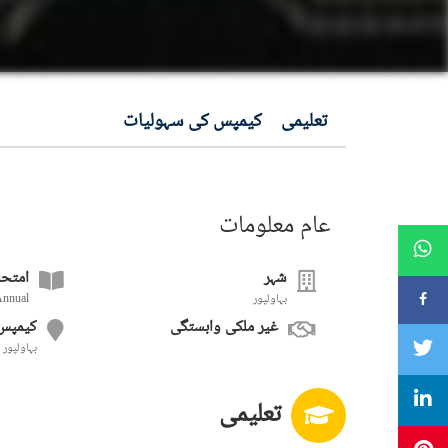
تعلیمی
کیمپس کی سہولیات
عام معلومات
شہر
امتحا
بہاولپور
Annual
غیر ملکی وابستگی
کیمپس
بہاولپور
تعلیمی