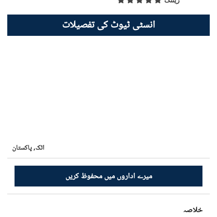
ریٹنگ
انسٹی ٹیوٹ کی تفصیلات
اٹک,
پاکستان
میرے اداروں میں محفوظ کریں
خلاصہ