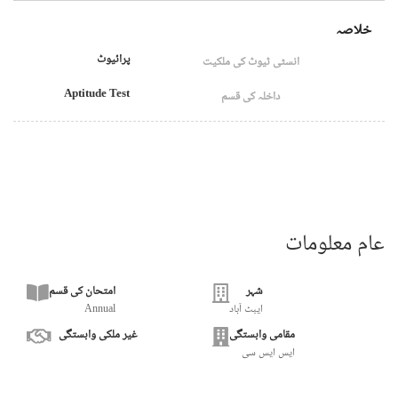
خلاصہ
پرائیوٹ
انسٹی ٹیوٹ کی ملکیت
Aptitude Test
داخلہ کی قسم
عام معلومات
شہر
امتحان کی قسم
ایبٹ آباد
Annual
مقامی وابستگی
غیر ملکی وابستگی
ایس ایس سی