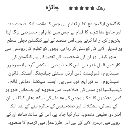
جائزہ
ریٹنگ
کنگسٹن ایک جامع نظام تعلیم ہے، جس کا مقصد ایک صحت مند
اور جامع معاشرے کا قیام ہے جس میں عام اور خصوصی لوگ اپنا
بھرپور کردار ادا کرتے ہیں۔ اس مقصد کے لیے کنگسٹن نچلی سطح
پر تبدیلی لانے کی کوشش کر رہا ہے۔ بچوں کو تعلیم کی روشنی سے
منور کرنے اور ان کی شخصیت کی تعمیر کے لیے کنگسٹن کی
کاوشیں قابلِ قدر ہیں۔ اس کا خصوصی سیکشن آٹزم ، ایسپرجرز
سینڈروم ، ڈیولپمنٹ ڈس آرڈر، مینٹلی چیلنجنگ، آٹسٹک، ڈائون
سینڈروم ، اے ڈی ایچ ڈی، سی پی، آہستہ سیکھنا، دماغی فالج،
ڈیسلیکسیا اور سننے کی صلاحیت سے محروم اور جسمانی طور پر
کسی معذوری کا شکار بچوں کے معاملے کی دیکھ بھال کرتا ہے۔ ان
کے مسائل، مشکلات اور صلاحیتوں کے جائزہ لینے کے بعد ایک
انفرادی تعلیمی منصوبہ تیار کیا جاتا ہے، اس کے ساتھ ساتھ ان کے
رویے میں بہتری لانے کے لیے اس طرز عمل میں ترمیم کا منصوبہ