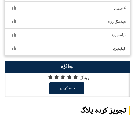
لائبریری
میڈیکل روم
ٹرانسپورٹ
کیفیٹیریہ
جائزہ
ریٹنگ
جمع کرائیں
تجویز کردہ بلاگ