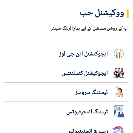
ووکیشنل حب
آپ کے روشن مستقبل کے لیے ہمارا لرننگ سینٹر
ایجوکیشنل این جی اوز
ایجوکیشنل کنسلٹنٹس
ٹیسٹنگ سروسز
ٹریننگ انسٹیٹیوٹس
ریسرچ انسٹیٹیوٹس