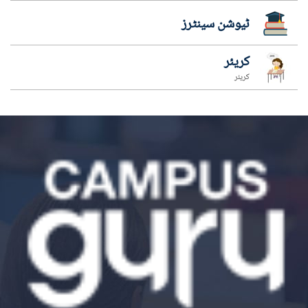
ٹیوشن سینٹرز
کریئر
کریئر