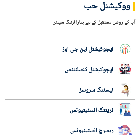
ووکیشنل حب
آپ کے روشن مستقبل کے لیے ہمارا لرننگ سینٹر
ایجوکیشنل این جی اوز
ایجوکیشنل کنسلٹنٹس
ٹیسٹنگ سروسز
ٹریننگ انسٹیٹیوٹس
ریسرچ انسٹیٹیوٹس