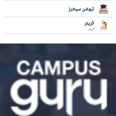
ٹیوشن سینٹرز
کریئر
کریئر