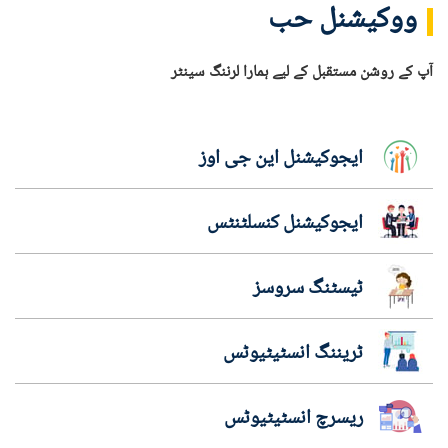
ووکیشنل حب
آپ کے روشن مستقبل کے لیے ہمارا لرننگ سینٹر
ایجوکیشنل این جی اوز
ایجوکیشنل کنسلٹنٹس
ٹیسٹنگ سروسز
ٹریننگ انسٹیٹیوٹس
ریسرچ انسٹیٹیوٹس