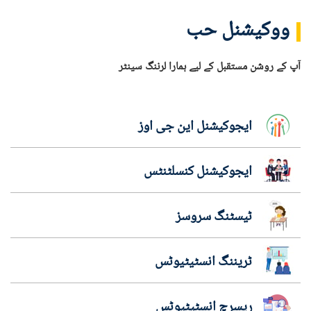
ووکیشنل حب
آپ کے روشن مستقبل کے لیے ہمارا لرننگ سینٹر
ایجوکیشنل این جی اوز
ایجوکیشنل کنسلٹنٹس
ٹیسٹنگ سروسز
ٹریننگ انسٹیٹیوٹس
ریسرچ انسٹیٹیوٹس