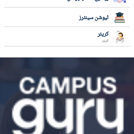
ٹیوشن سینٹرز
کریئر
کریئر