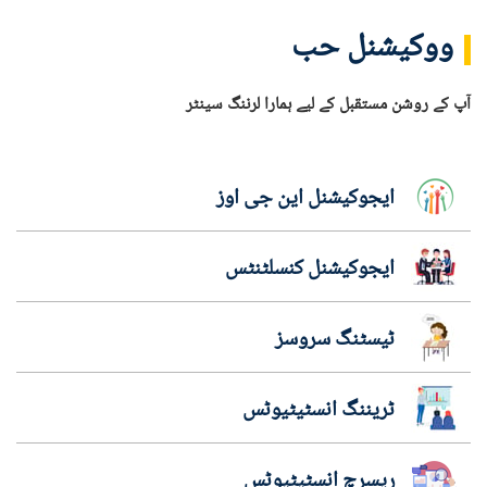
ووکیشنل حب
آپ کے روشن مستقبل کے لیے ہمارا لرننگ سینٹر
ایجوکیشنل این جی اوز
ایجوکیشنل کنسلٹنٹس
ٹیسٹنگ سروسز
ٹریننگ انسٹیٹیوٹس
ریسرچ انسٹیٹیوٹس