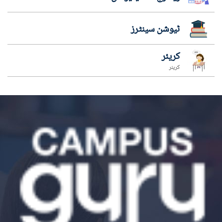
ٹیوشن سینٹرز
کریئر
کریئر