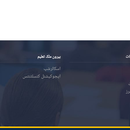
ات
بیرون ملک تعلیم
اسکالرشپ
ایجوکیشنل کنسلٹنٹس
رز