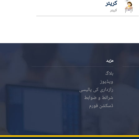
کریئر
کریئر
مزید
بلاگ
ویڈیوز
رازداری کی پالیسی
شرائط و ضوابط
ڈسکشن فورم