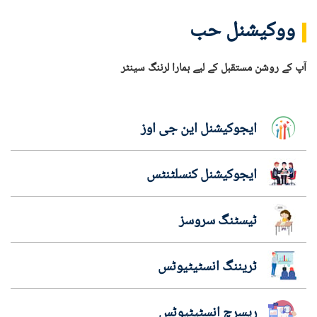
ووکیشنل حب
آپ کے روشن مستقبل کے لیے ہمارا لرننگ سینٹر
ایجوکیشنل این جی اوز
ایجوکیشنل کنسلٹنٹس
ٹیسٹنگ سروسز
ٹریننگ انسٹیٹیوٹس
ریسرچ انسٹیٹیوٹس