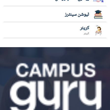
ٹیوشن سینٹرز
کریئر
کریئر