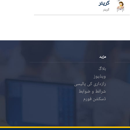
کریئر
کریئر
مزید
بلاگ
ویڈیوز
رازداری کی پالیسی
شرائط و ضوابط
ڈسکشن فورم