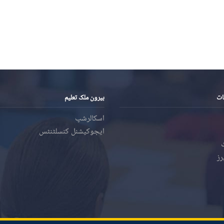
ات
بیرون ملک تعلیم
اسکالرشپ
ایجوکیشنل کنسلٹنٹس
رز