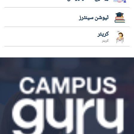
ٹیوشن سینٹرز
کریئر
کریئر