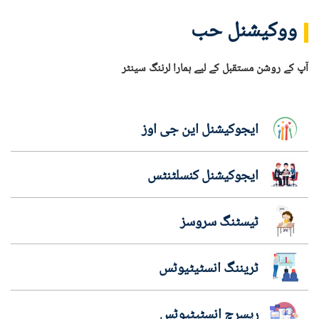
ووکیشنل حب
آپ کے روشن مستقبل کے لیے ہمارا لرننگ سینٹر
ایجوکیشنل این جی اوز
ایجوکیشنل کنسلٹنٹس
ٹیسٹنگ سروسز
ٹریننگ انسٹیٹیوٹس
ریسرچ انسٹیٹیوٹس