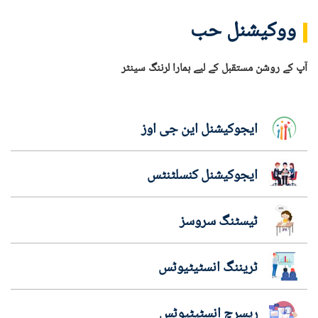
ووکیشنل حب
آپ کے روشن مستقبل کے لیے ہمارا لرننگ سینٹر
ایجوکیشنل این جی اوز
ایجوکیشنل کنسلٹنٹس
ٹیسٹنگ سروسز
ٹریننگ انسٹیٹیوٹس
ریسرچ انسٹیٹیوٹس