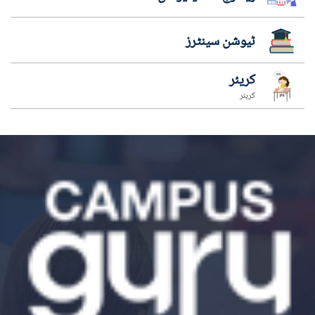
ٹیوشن سینٹرز
کریئر
کریئر