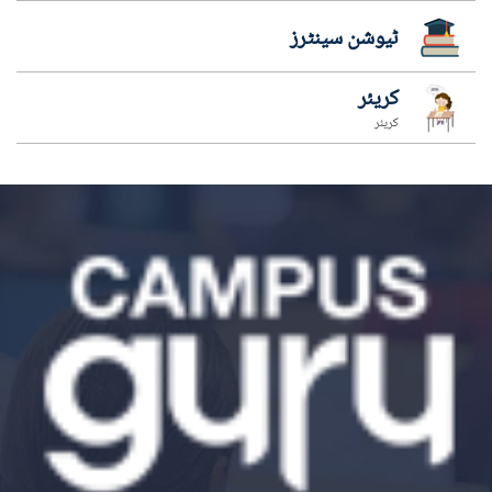
ٹیوشن سینٹرز
کریئر
کریئر