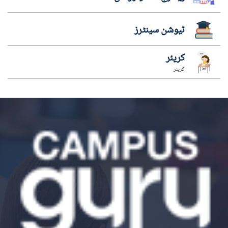
ٹیوشن سینٹرز
کریئر
کریئر