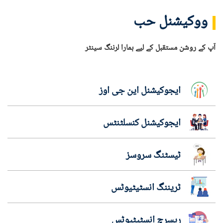
ووکیشنل حب
آپ کے روشن مستقبل کے لیے ہمارا لرننگ سینٹر
ایجوکیشنل این جی اوز
ایجوکیشنل کنسلٹنٹس
ٹیسٹنگ سروسز
ٹریننگ انسٹیٹیوٹس
ریسرچ انسٹیٹیوٹس