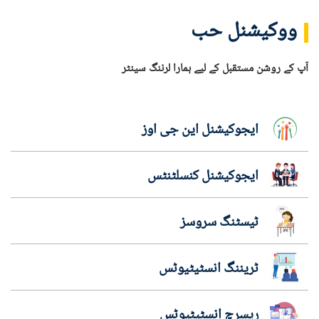
ووکیشنل حب
آپ کے روشن مستقبل کے لیے ہمارا لرننگ سینٹر
ایجوکیشنل این جی اوز
ایجوکیشنل کنسلٹنٹس
ٹیسٹنگ سروسز
ٹریننگ انسٹیٹیوٹس
ریسرچ انسٹیٹیوٹس