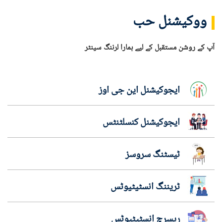
ووکیشنل حب
آپ کے روشن مستقبل کے لیے ہمارا لرننگ سینٹر
ایجوکیشنل این جی اوز
ایجوکیشنل کنسلٹنٹس
ٹیسٹنگ سروسز
ٹریننگ انسٹیٹیوٹس
ریسرچ انسٹیٹیوٹس