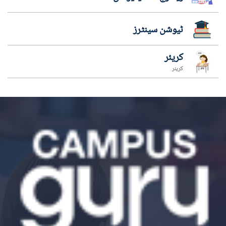
ٹیوشن سینٹرز
کریئر
کریئر