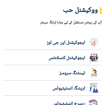
ووکیشنل حب
آپ کے روشن مستقبل کے لیے ہمارا لرننگ سینٹر
ایجوکیشنل این جی اوز
ایجوکیشنل کنسلٹنٹس
ٹیسٹنگ سروسز
ٹریننگ انسٹیٹیوٹس
ریسرچ انسٹیٹیوٹس