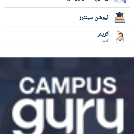
ٹیوشن سینٹرز
کریئر
کریئر