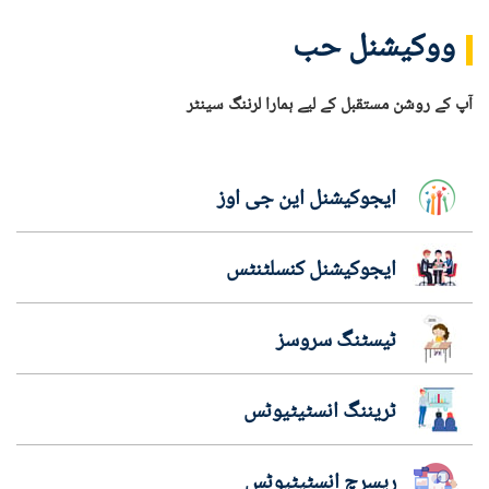
ووکیشنل حب
آپ کے روشن مستقبل کے لیے ہمارا لرننگ سینٹر
ایجوکیشنل این جی اوز
ایجوکیشنل کنسلٹنٹس
ٹیسٹنگ سروسز
ٹریننگ انسٹیٹیوٹس
ریسرچ انسٹیٹیوٹس