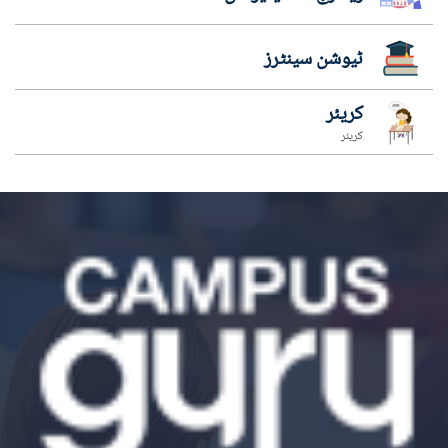
ٹیوشن سینٹرز
کریئر
کریئر