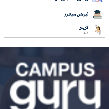
ٹیوشن سینٹرز
کریئر
کریئر