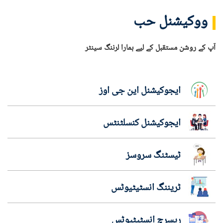
ووکیشنل حب
آپ کے روشن مستقبل کے لیے ہمارا لرننگ سینٹر
ایجوکیشنل این جی اوز
ایجوکیشنل کنسلٹنٹس
ٹیسٹنگ سروسز
ٹریننگ انسٹیٹیوٹس
ریسرچ انسٹیٹیوٹس