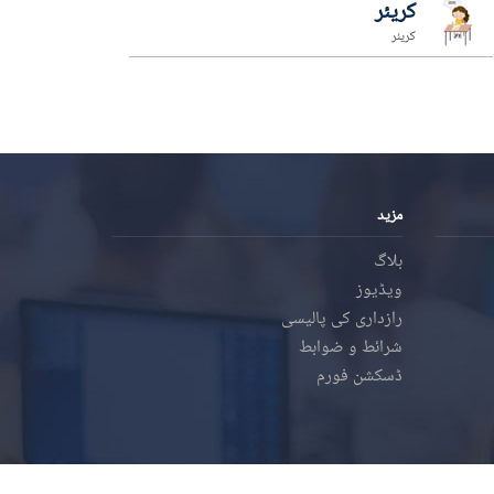
کریئر
کریئر
مزید
بلاگ
ویڈیوز
رازداری کی پالیسی
شرائط و ضوابط
ڈسکشن فورم