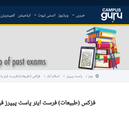
خبریں
ویڈیوز
انسٹی ٹیوٹ
ایڈمیشن
کمپیئریزن
ہوم
پاسٹ پیپرز
اسلام آباد
فزکس (طبیعات) فرسٹ ایئر پاسٹ 
فزکس (طبیعات) فرسٹ ایئر پاسٹ پیپرز فیڈرل 