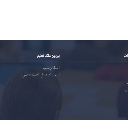
ات
بیرون ملک تعلیم
اسکالرشپ
ایجوکیشنل کنسلٹنٹس
رز