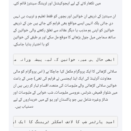
میں نکھار لانے کے لیے ایجوکیشنل اور ٹریننگ سینٹرز قائم کئے۔
ان سینٹرز کے ذریعے ان خواتین اور بچوں کو فقط تعلیم و تربیت ہی نہیں
دی جاتی بلکہ انہیں ایسے مواقع بھی فراہم کئے جاتے ہیں جن کے ذریعے
خواتین کو اپنی ہم مذہب یا دیگر عقائد سے تعلق رکھنے والی خواتین کے
ساتھ سماجی میل جول بڑھانے کا موقع مل سکے اور ہر طبقے کی خواتین
کو با اختیار بنایا جاسکے۔
ابھی حال ہی میں، خواتین کے لیے پیشہ ورانہ مہارتوں 
سلائی کڑھائی کا ایک پروگرام مکمل کیا جاچکا ہے ( اس پروگرام کو مالی
معاونت آئرلینڈ کی ایک ایڈ ایجنسی نے فراہم کی تھی) جس کے باعث
خواتین سلائی کڑھائی والے ملبوسات کی متعدد اقسام تیار کر رہی ہیں ان
میں شلوار قمیض، شرٹس، عروسی ملبوسات، شب خوابی کے ملبوسات اور
شالز وغیرہ شامل ہیں جو پاکستان اور یو کے میں خریداروں کے لیے
دستیاب ہیں۔
امید پارٹنر شپ کا لائف اسکلز ٹریننگ کا ایک اور پرو