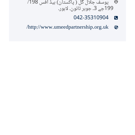
یوسف جلال گل ( پاکستان) ہیڈ آفس 198/
199جے 3۔ جوہر ٹائون۔ لاہور۔
042-35310904
http://www.umeedpartnership.org.uk/