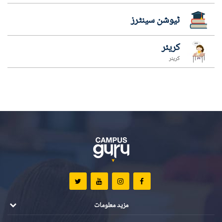
ٹیوشن سینٹرز
کریئر
کریئر
مزید معلومات