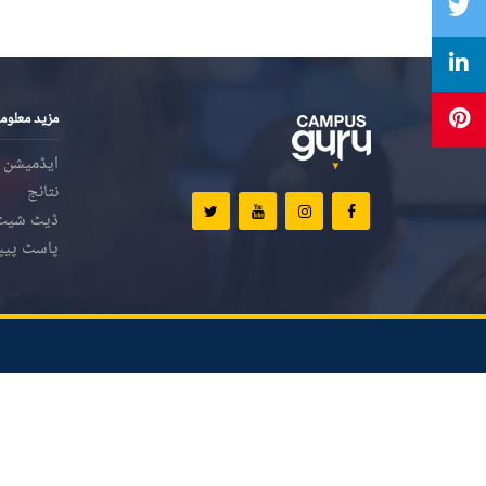
مزید معلوم
ایڈمیشن
نتائج
ڈیٹ شیٹ
پاسٹ پیپ