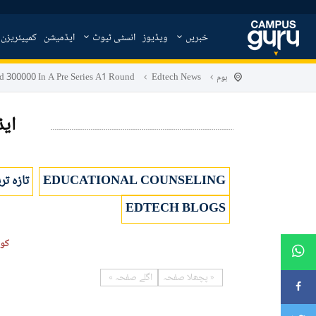
خبریں
ویڈیوز
انسٹی ٹیوٹ
ایڈمیشن
کمپیئریزن
ہوم
Edtech News
ed 300000 In A Pre Series A1 Round
ایڈ
EDUCATIONAL COUNSELING
تازہ تر
EDTECH BLOGS
کوئ
پچھلا
صفحہ
اگلے
صفحہ