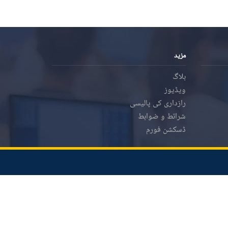
مزید
بلاگ
ویڈیوز
رازداری کی پالیسی
شرائط و ضوابط
ڈسکشن فورم