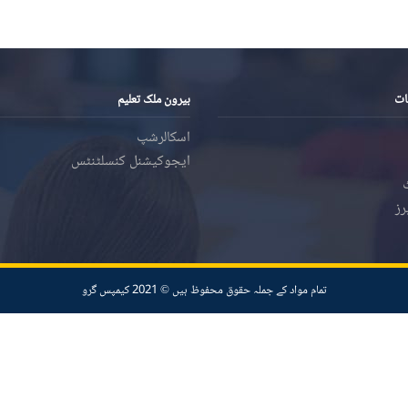
ات
بیرون ملک تعلیم
اسکالرشپ
ایجوکیشنل کنسلٹنٹس
رز
تمام مواد کے جملہ حقوق محفوظ ہیں ©️ 2021 کیمپس گرو