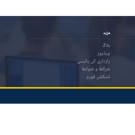
مزید
بلاگ
ویڈیوز
رازداری کی پالیسی
شرائط و ضوابط
ڈسکشن فورم