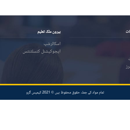
ات
بیرون ملک تعلیم
اسکالرشپ
ایجوکیشنل کنسلٹنٹس
رز
تمام مواد کے جملہ حقوق محفوظ ہیں ©️ 2021 کیمپس گرو