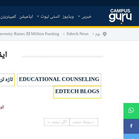
خبریں
ویڈیوز
انسٹی ٹیوٹ
ایڈمیشن
کمپیئریزن
ہوم
Edtech News
aversity Raises 33 Million Funding
ایڈ
EDUCATIONAL COUNSELING
تازہ تر
EDTECH BLOGS
کوئ
پچھلا
صفحہ
اگلے
صفحہ