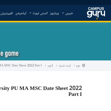
خبریں
ویڈیوز
انسٹی ٹیوٹ
ایڈمیشن
کمپیئریزن
ہوم
ڈیٹ شیٹز
لاہور
MA MSC Date Sheet 2022 Part I
rsity PU MA MSC Date Sheet 2022
Part I