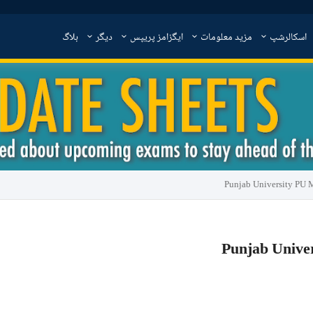
اسکالرشپ
مزید معلومات
ایگزامز پریپس
دیگر
بلاگ
Punjab University PU 
Punjab Unive