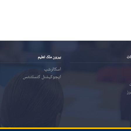
ات
بیرون ملک تعلیم
اسکالرشپ
ایجوکیشنل کنسلٹنٹس
رز