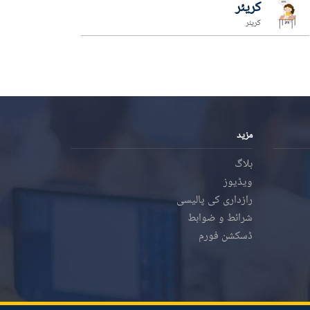
کریئر
کریئر
مزید
بلاگ
ویڈیوز
رازداری کی پالیسی
شرائط و ضوابط
ڈسکشن فورم