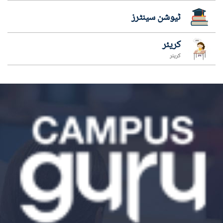
ٹیوشن سینٹرز
کریئر
کریئر