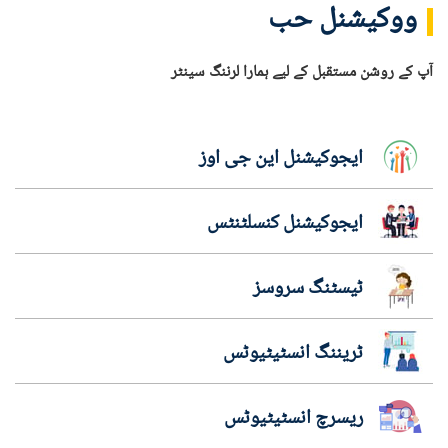
ووکیشنل حب
آپ کے روشن مستقبل کے لیے ہمارا لرننگ سینٹر
ایجوکیشنل این جی اوز
ایجوکیشنل کنسلٹنٹس
ٹیسٹنگ سروسز
ٹریننگ انسٹیٹیوٹس
ریسرچ انسٹیٹیوٹس