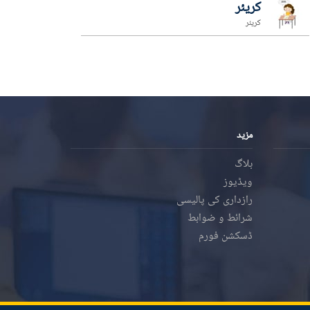
کریئر
کریئر
مزید
بلاگ
ویڈیوز
رازداری کی پالیسی
شرائط و ضوابط
ڈسکشن فورم