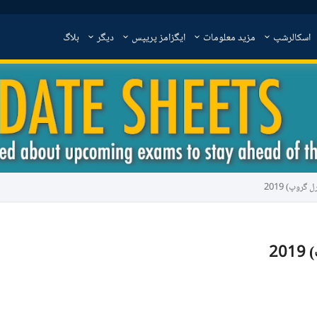
اسکالرشپ
مزید معلومات
ایگزامز پریپس
دیگر
بلاگ
روپ) 2019
2