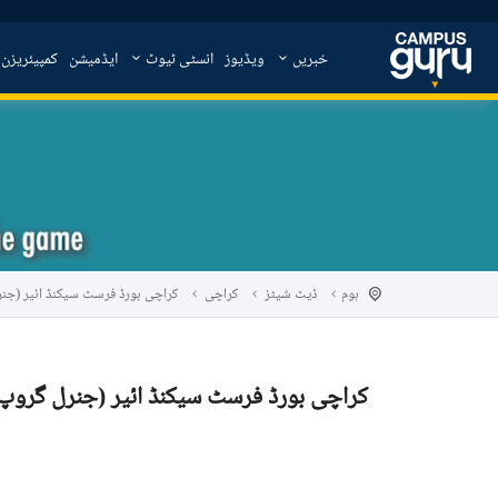
خبریں
ویڈیوز
انسٹی ٹیوٹ
ایڈمیشن
کمپیئریزن
ہوم
ڈیٹ شیٹز
کراچی
کراچی بورڈ فرسٹ سیکنڈ ائیر (جنرل گ
کراچی بورڈ فرسٹ سیکنڈ ائیر (جنرل گروپ) 019