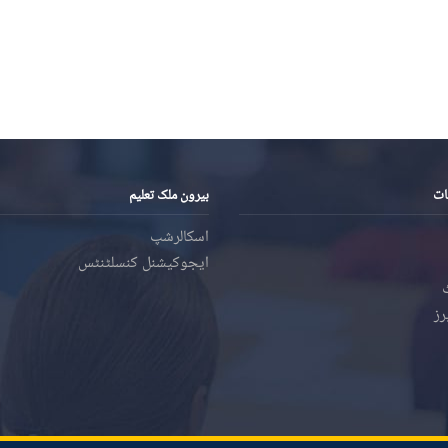
ات
بیرون ملک تعلیم
اسکالرشپ
ایجوکیشنل کنسلٹنٹس
رز