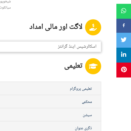
شیخوپور
سیالکوٹ
لاگت اور مالی امداد
اسکالرشپس اینڈ گرانٹز
تعلیمی
تعلیمی پروگرام
محکمے
سیشن
ڈگری عنوان