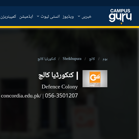
خبریں
ویڈیوز
انسٹی ٹیوٹ
ایڈمیشن
کمپیئریزن
ہوم
کالج
Sheikhupura
کنکورڈیا کالج
کنکورڈیا کالج
Defence Colony
concordia.edu.pk/
| 056-3501207