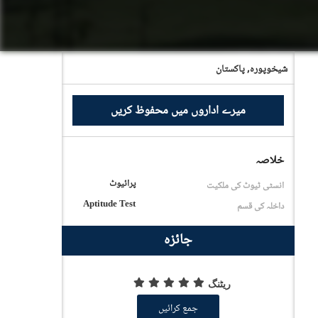
شیخوپورہ,
پاکستان
میرے اداروں میں محفوظ کریں
خلاصہ
پرائیوٹ
انسٹی ٹیوٹ کی ملکیت
Aptitude Test
داخلہ کی قسم
جائزہ
ریٹنگ
جمع کرائیں