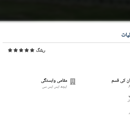
یات
ریٹنگ
ن کی قسم
مقامی وابستگی
ایچھ ایس ایس سی
لہ
د