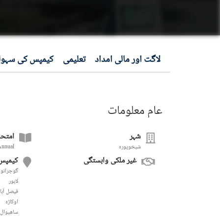
لاگت اور مالی امداد
تعلیمی
کیمپس کی سہول
عام معلومات
شہر
امتحا
شیخوپورہ
Annual
غیر ملکی وابستگی
کیمپس
گوجرانوا
لاہور
فيصل آبا
اوکاڑہ
ساھیوال