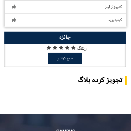
کمپیوٹر لیبز
کیفیٹیریہ
جائزہ
ریٹنگ
جمع کرائیں
تجویز کردہ بلاگ