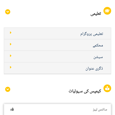
تعلیمی
تعلیمی پروگرام
محکمے
سیشن
ڈگری عنوان
کیمپس کی سہولیات
سائنس لیبز