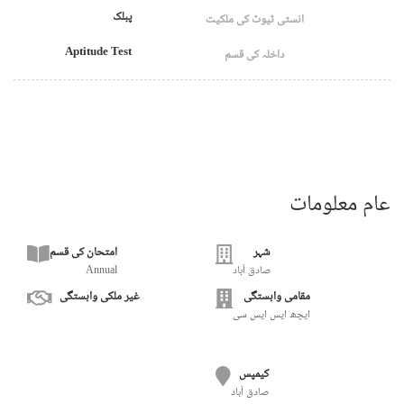
پبلک
انسٹی ٹیوٹ کی ملکیت
Aptitude Test
داخلہ کی قسم
عام معلومات
شہر
امتحان کی قسم
صادق آباد
Annual
مقامی وابستگی
غیر ملکی وابستگی
ایچھ ایس ایس سی
کیمپس
صادق آباد