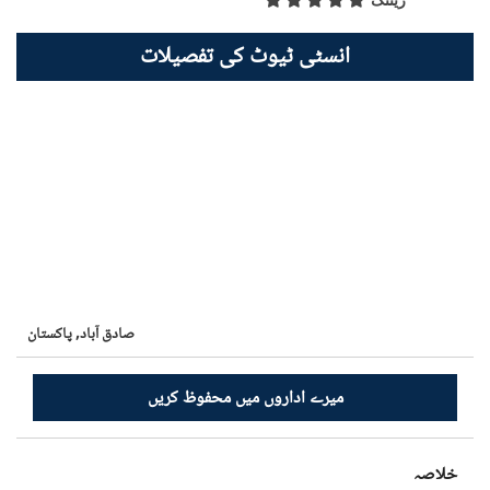
ریٹنگ
انسٹی ٹیوٹ کی تفصیلات
صادق آباد,
پاکستان
میرے اداروں میں محفوظ کریں
خلاصہ