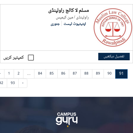
مسلم لا کالج راولپنڈی
راولپنڈی / مین کیمپس
اپٹیٹیوٹ ٹیسٹ
جنوری
تفصیل دیکھیں
کمپئیر کریں
...
91
‹
1
2
84
85
86
87
88
89
90
92
93
›