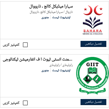
سہارا میڈیکل کالج ، نارووال
ناروال / سہارا میڈیکل کالج، نارووال
اپٹیٹیوٹ ٹیسٹ
جنوری
تفصیل دیکھیں
کمپئیر کریں
گو رنمنٹ انسٹی ٹیوٹ آ ف انفارمیشن ٹیکنالوجی (GIIT)، راولپنڈی
راولپنڈی / راولپنڈی
اپٹیٹیوٹ ٹیسٹ
جنوری
تفصیل دیکھیں
کمپئیر کریں